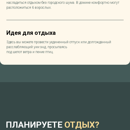
насладиться отдыхом без городского шума. В домике комфортно могут
расположиться 6 взрослых.
Идея для отдыха
Здесь вы можете провести уединенный отпуск или долгожданный
расслабляющий уик-энд, просыпаясь
под шепот ветра и пение птиц.
ПЛАНИРУЕТЕ
ОТДЫХ?