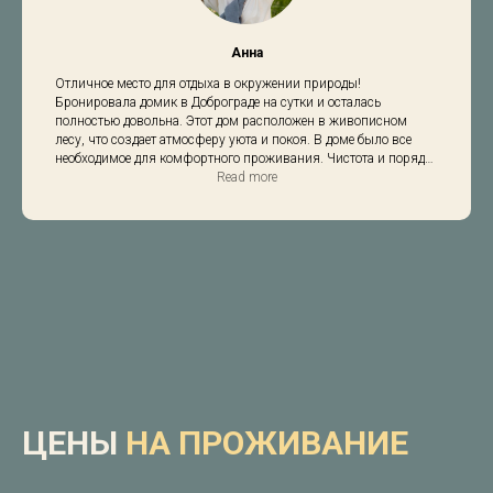
Анна
Отличное место для отдыха в окружении природы!
Бронировала домик в Доброграде на сутки и осталась
полностью довольна. Этот дом расположен в живописном
лесу, что создает атмосферу уюта и покоя. В доме было все
необходимое для комфортного проживания. Чистота и порядок
везде – это всегда для меня важно. Тихое и спокойное место,
Read more
отличный вариант для тех, кто хочет отдохнуть от городской
суеты. В будущем обязательно вернусь сюда снова!
ЦЕНЫ
НА ПРОЖИВАНИЕ