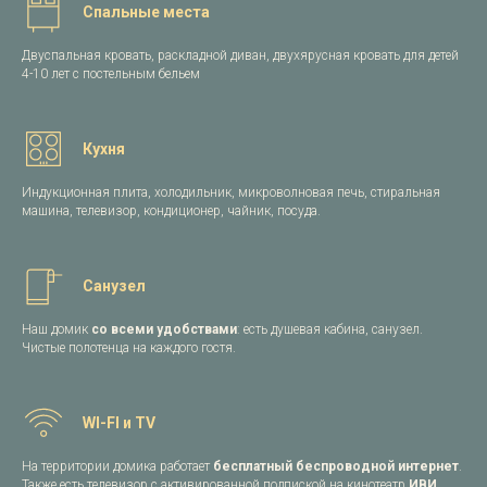
Спальные места
Двуспальная кровать, раскладной диван, двухярусная кровать для детей
4-10 лет с постельным бельем
Кухня
Индукционная плита, холодильник, микроволновая печь, стиральная
машина, телевизор, кондиционер, чайник, посуда.
Санузел
Наш домик
со всеми удобствами
: есть душевая кабина, санузел.
Чистые полотенца на каждого гостя.
WI-FI и TV
На территории домика работает
бесплатный беспроводной интернет
.
Также есть телевизор с активированной подпиской на кинотеатр
ИВИ
.