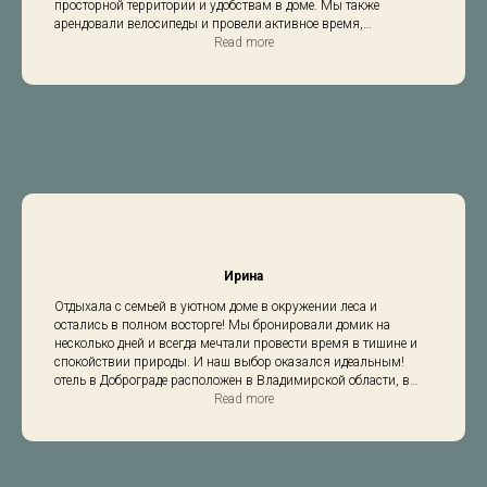
просторной территории и удобствам в доме. Мы также
арендовали велосипеды и провели активное время,
путешествуя по окрестностям. Домики прекрасно оборудованы
Read more
и уютны. Рекомендуем посетить гостевые дома и барн хаусы в
аренду - это отличный вариант для тех, кто хочет полностью
погрузиться в атмосферу Доброграда.
Ирина
Отдыхала с семьей в уютном доме в окружении леса и
остались в полном восторге! Мы бронировали домик на
несколько дней и всегда мечтали провести время в тишине и
спокойствии природы. И наш выбор оказался идеальным!
отель в Доброграде расположен в Владимирской области, в
живописном парке. Мы наслаждались прогулками по
Read more
окрестностям, дышали свежим воздухом и наслаждались
звуками природы. Внутри домика было все необходимое для
комфортного проживания: удобные кровати, современная
кухня, чистая ванная комната. Цены вполне приятные, и мы