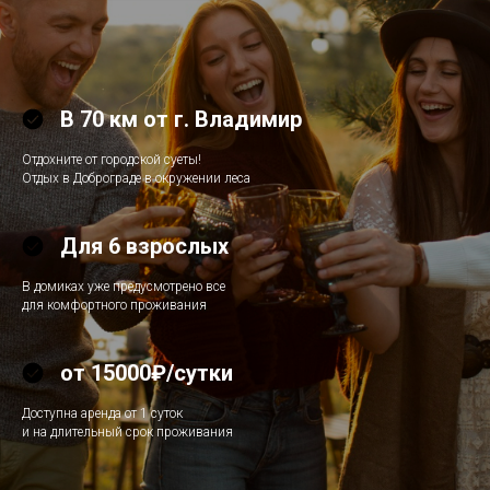
В 70 км от г. Владимир
Отдохните от городской суеты!
Отдых в Доброграде в окружении леса
Для 6 взрослых
В домиках уже предусмотрено все
для комфортного проживания
от 15000₽/сутки
Доступна аренда от 1 суток
и на длительный срок проживания